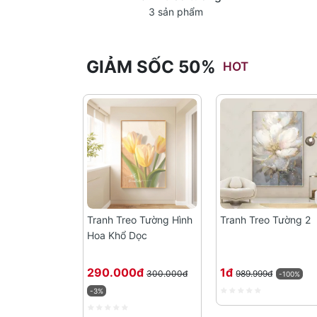
3 sản phẩm
GIẢM SỐC 50%
HOT
Tranh Treo Tường Hình
Tranh Treo Tường 2
Hoa Khổ Dọc
290.000đ
1đ
300.000đ
989.999đ
-100%
-3%