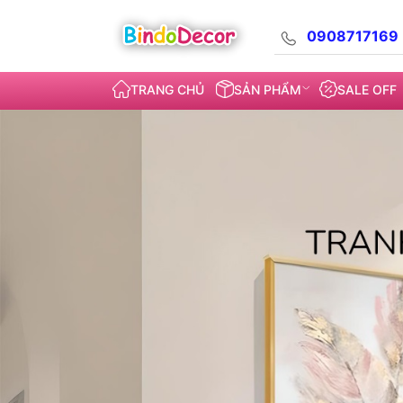
0908717169
TRANG CHỦ
SẢN PHẨM
SALE OFF