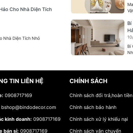
Ma
Hảo Cho Nhà Diện Tích
Vậ
Hợ
Bí
Hả
10
o Nhà Diện Tích Nhỏ
Bí
Nh
G TIN LIÊN HỆ
CHÍNH SÁCH
e:
0908717169
Chính sách đổi trả,hoàn tiền
bshop@bindodecor.com
Chính sách bảo hành
ác kinh doanh:
0908717169
Chính sách xử lý khiếu nại
e bán sỉ:
0908717169
Chính sách vận chuyển