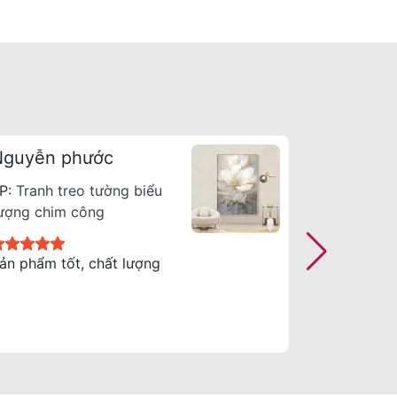
Nguyễn phước
Nguyễn 
P:
Tranh treo tường biểu
SP:
Tranh 
ượng chim công
tượng chi
ản phẩm tốt, chất lượng
Tranh đẹp,