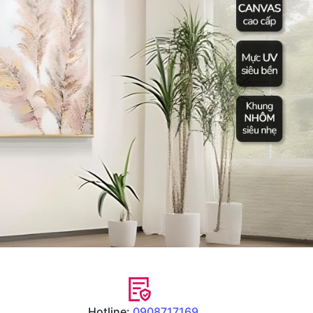
Hotline:
0908717169